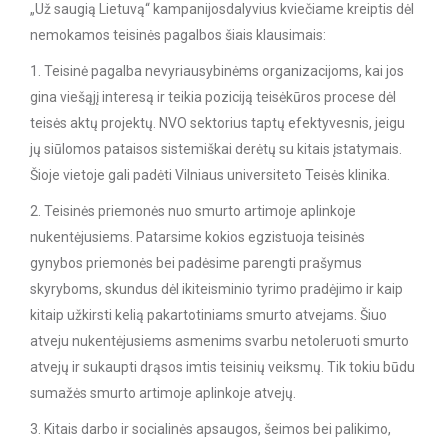
„Už saugią Lietuvą“ kampanijosdalyvius kviečiame kreiptis dėl
nemokamos teisinės pagalbos šiais klausimais:
1. Teisinė pagalba nevyriausybinėms organizacijoms, kai jos
gina viešąjį interesą ir teikia poziciją teisėkūros procese dėl
teisės aktų projektų. NVO sektorius taptų efektyvesnis, jeigu
jų siūlomos pataisos sistemiškai derėtų su kitais įstatymais.
Šioje vietoje gali padėti Vilniaus universiteto Teisės klinika.
2. Teisinės priemonės nuo smurto artimoje aplinkoje
nukentėjusiems. Patarsime kokios egzistuoja teisinės
gynybos priemonės bei padėsime parengti prašymus
skyryboms, skundus dėl ikiteisminio tyrimo pradėjimo ir kaip
kitaip užkirsti kelią pakartotiniams smurto atvejams. Šiuo
atveju nukentėjusiems asmenims svarbu netoleruoti smurto
atvejų ir sukaupti drąsos imtis teisinių veiksmų. Tik tokiu būdu
sumažės smurto artimoje aplinkoje atvejų.
3. Kitais darbo ir socialinės apsaugos, šeimos bei palikimo,