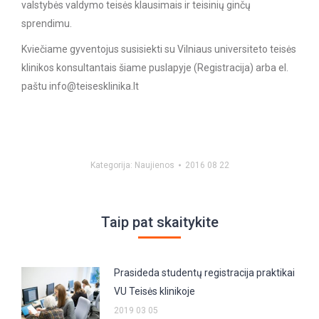
valstybės valdymo teisės klausimais ir teisinių ginčų
sprendimu.
Kviečiame gyventojus susisiekti su Vilniaus universiteto teisės
klinikos konsultantais šiame puslapyje (Registracija) arba el.
paštu info@teisesklinika.lt
Kategorija:
Naujienos
2016 08 22
Taip pat skaitykite
Prasideda studentų registracija praktikai
VU Teisės klinikoje
2019 03 05