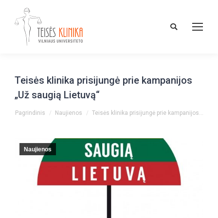
Paieška:
Teisės klinika prisijungė prie kampanijos
„Už saugią Lietuvą“
You are here:
Pagrindinis
Naujienos
Teisės klinika prisijungė prie kampanijos…
Naujienos