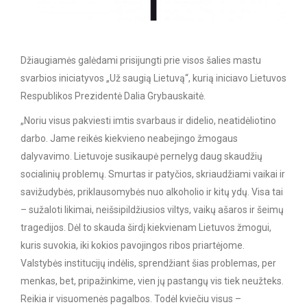
Džiaugiamės galėdami prisijungti prie visos šalies mastu
svarbios iniciatyvos „Už saugią Lietuvą“, kurią iniciavo Lietuvos
Respublikos Prezidentė Dalia Grybauskaitė.
„Noriu visus pakviesti imtis svarbaus ir didelio, neatidėliotino
darbo. Jame reikės kiekvieno neabejingo žmogaus
dalyvavimo. Lietuvoje susikaupė pernelyg daug skaudžių
socialinių problemų. Smurtas ir patyčios, skriaudžiami vaikai ir
savižudybės, priklausomybės nuo alkoholio ir kitų ydų. Visa tai
– sužaloti likimai, neišsipildžiusios viltys, vaikų ašaros ir šeimų
tragedijos. Dėl to skauda širdį kiekvienam Lietuvos žmogui,
kuris suvokia, iki kokios pavojingos ribos priartėjome.
Valstybės institucijų indėlis, sprendžiant šias problemas, per
menkas, bet, pripažinkime, vien jų pastangų vis tiek neužteks.
Reikia ir visuomenės pagalbos. Todėl kviečiu visus –