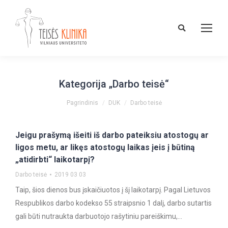
Paieška:
Kategorija „
Darbo teisė
“
You are here:
Pagrindinis
DUK
Darbo teisė
Jeigu prašymą išeiti iš darbo pateiksiu atostogų ar
ligos metu, ar likęs atostogų laikas įeis į būtiną
„atidirbti“ laikotarpį?
Darbo teisė
2019 03 03
Taip, šios dienos bus įskaičiuotos į šį laikotarpį. Pagal Lietuvos
Respublikos darbo kodekso 55 straipsnio 1 dalį, darbo sutartis
gali būti nutraukta darbuotojo rašytiniu pareiškimu,…