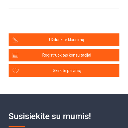
Užduokite klausimą
Registruokitės konsultacijai
Skirkite paramą
Susisiekite su mumis!