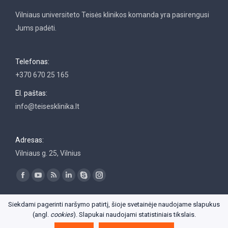
Vilniaus universiteto Teisės klinikos komanda yra pasirengusi
Jums padėti.
Telefonas:
+370 670 25 165
El. paštas:
info@teisesklinika.lt
Adresas:
Vilniaus g. 25, Vilnius
Find us on:
Facebook
YouTube
Rss
Linkedin
Skype
Instagram
Siekdami pagerinti naršymo patirtį, šioje svetainėje naudojame slapukus
(angl.
cookies
). Slapukai naudojami statistiniais tikslais.
© Vilniaus universiteto Teisės klinika 2018